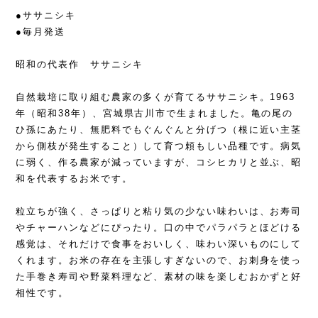
●ササニシキ
●毎月発送
昭和の代表作 ササニシキ
自然栽培に取り組む農家の多くが育てるササニシキ。1963
年（昭和38年）、宮城県古川市で生まれました。亀の尾の
ひ孫にあたり、無肥料でもぐんぐんと分げつ（根に近い主茎
から側枝が発生すること）して育つ頼もしい品種です。病気
に弱く、作る農家が減っていますが、コシヒカリと並ぶ、昭
和を代表するお米です。
粒立ちが強く、さっぱりと粘り気の少ない味わいは、お寿司
やチャーハンなどにぴったり。口の中でパラパラとほどける
感覚は、それだけで食事をおいしく、味わい深いものにして
くれます。お米の存在を主張しすぎないので、お刺身を使っ
た手巻き寿司や野菜料理など、素材の味を楽しむおかずと好
相性です。