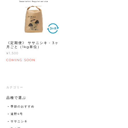
《定期便》 ササニシキ - 3ヶ
月ごと（1kg単位）
¥1,500
COMING SOON
カテゴリー
品種で選ぶ
季節のおすすめ
遠野4号
ササニシキ