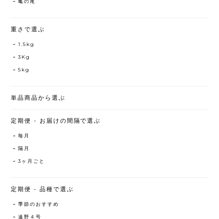
亀の尾
重さで選ぶ
1.5kg
3Kg
5kg
単品商品から選ぶ
定期便 - お届けの間隔で選ぶ
毎月
隔月
3ヶ月ごと
定期便 - 品種で選ぶ
季節のおすすめ
遠野４号