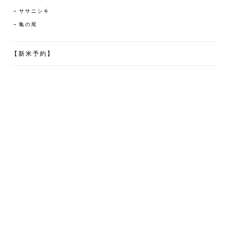
ササニシキ
亀の尾
【新米予約】