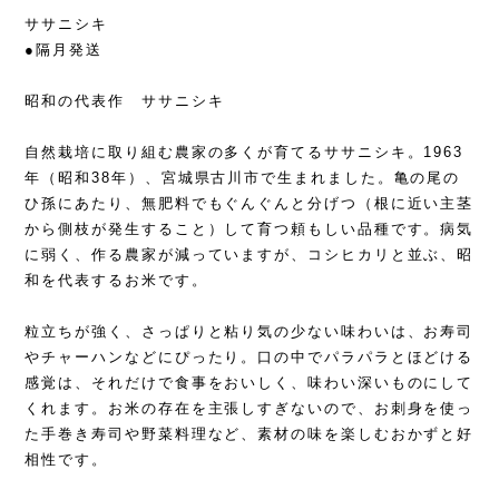
ササニシキ
●隔月発送
昭和の代表作 ササニシキ
自然栽培に取り組む農家の多くが育てるササニシキ。1963
年（昭和38年）、宮城県古川市で生まれました。亀の尾の
ひ孫にあたり、無肥料でもぐんぐんと分げつ（根に近い主茎
から側枝が発生すること）して育つ頼もしい品種です。病気
に弱く、作る農家が減っていますが、コシヒカリと並ぶ、昭
和を代表するお米です。
粒立ちが強く、さっぱりと粘り気の少ない味わいは、お寿司
やチャーハンなどにぴったり。口の中でパラパラとほどける
感覚は、それだけで食事をおいしく、味わい深いものにして
くれます。お米の存在を主張しすぎないので、お刺身を使っ
た手巻き寿司や野菜料理など、素材の味を楽しむおかずと好
相性です。