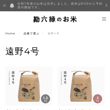
令和7年産のお米は完売しました。新米は9/20から予約
受付開始です。
Home
品種で選ぶ
遠野4号
遠野4号