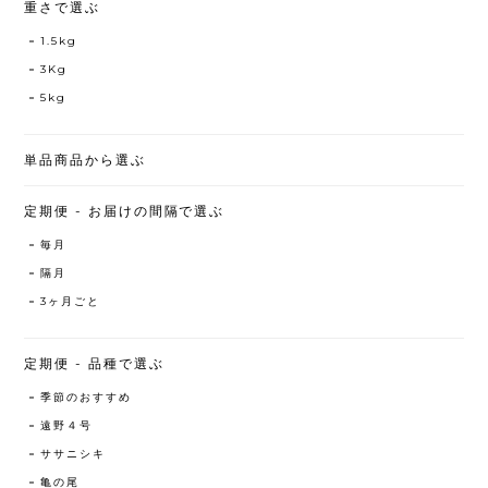
重さで選ぶ
1.5kg
3Kg
5kg
単品商品から選ぶ
定期便 - お届けの間隔で選ぶ
毎月
隔月
3ヶ月ごと
定期便 - 品種で選ぶ
季節のおすすめ
遠野４号
ササニシキ
亀の尾