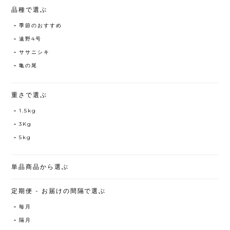
品種で選ぶ
季節のおすすめ
遠野4号
ササニシキ
亀の尾
重さで選ぶ
1.5kg
3Kg
5kg
単品商品から選ぶ
定期便 - お届けの間隔で選ぶ
毎月
隔月