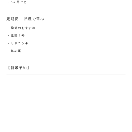
3ヶ月ごと
定期便 - 品種で選ぶ
季節のおすすめ
遠野４号
ササニシキ
亀の尾
【新米予約】