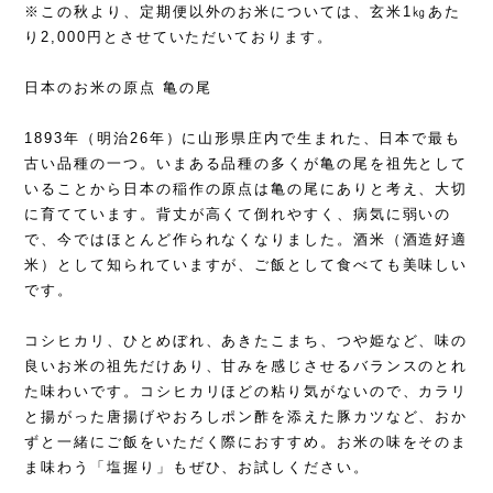
※この秋より、定期便以外のお米については、玄米1㎏あた
り2,000円とさせていただいております。
日本のお米の原点 亀の尾
1893年（明治26年）に山形県庄内で生まれた、日本で最も
古い品種の一つ。いまある品種の多くが亀の尾を祖先として
いることから日本の稲作の原点は亀の尾にありと考え、大切
に育てています。背丈が高くて倒れやすく、病気に弱いの
で、今ではほとんど作られなくなりました。酒米（酒造好適
米）として知られていますが、ご飯として食べても美味しい
です。
コシヒカリ、ひとめぼれ、あきたこまち、つや姫など、味の
良いお米の祖先だけあり、甘みを感じさせるバランスのとれ
た味わいです。コシヒカリほどの粘り気がないので、カラリ
と揚がった唐揚げやおろしポン酢を添えた豚カツなど、おか
ずと一緒にご飯をいただく際におすすめ。お米の味をそのま
ま味わう「塩握り」もぜひ、お試しください。